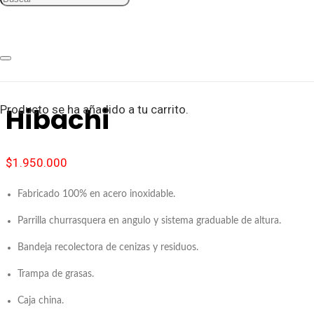
Inicio
/
Asadores
/ Hibachi
Hibachi
Producto
se ha añadido a tu carrito.
$
1.950.000
Fabricado 100% en acero inoxidable.
Parrilla churrasquera en angulo y sistema graduable de altura.
Bandeja recolectora de cenizas y residuos.
Trampa de grasas.
Caja china.