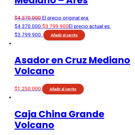
Mediano – Ares
$
4.370.000
El precio original era:
$4.370.000.
$
3.799.900
El precio actual es:
$3.799.900.
Añadir al carrito
Asador en Cruz Mediano
Volcano
$
1.250.000
Añadir al carrito
Caja China Grande
Volcano