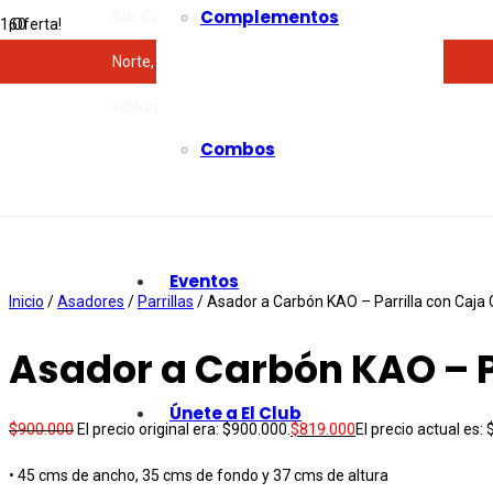
Complementos
Sur, Calle 13 # 101-15
¡Oferta!
Norte, Granada, Av 9 Nte #17A-10
volcanoasadores@gmail.com
Combos
Eventos
Inicio
/
Asadores
/
Parrillas
/ Asador a Carbón KAO – Parrilla con Caja
Asador a Carbón KAO – P
Únete a El Club
$
900.000
El precio original era: $900.000.
$
819.000
El precio actual es:
• 45 cms de ancho, 35 cms de fondo y 37 cms de altura