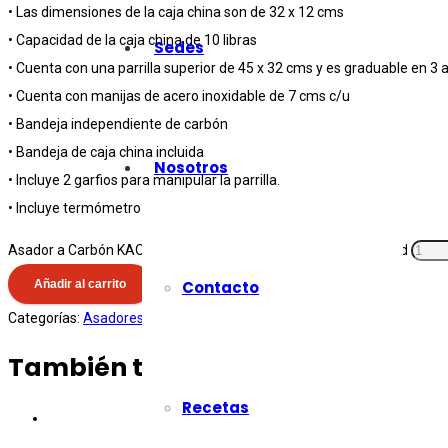
• Las dimensiones de la caja china son de 32 x 12 cms
• Capacidad de la caja china de 10 libras
Sedes
• Cuenta con una parrilla superior de 45 x 32 cms y es graduable en 3 a
• Cuenta con manijas de acero inoxidable de 7 cms c/u
• Bandeja independiente de carbón
• Bandeja de caja china incluida
Nosotros
• Incluye 2 garfios para manipular la parrilla.
• Incluye termómetro
Asador a Carbón KAO - Parrilla con Caja China Volcano cantidad
Añadir al carrito
Contacto
Categorías:
Asadores
,
Parrillas
También te recomendamos…
Recetas