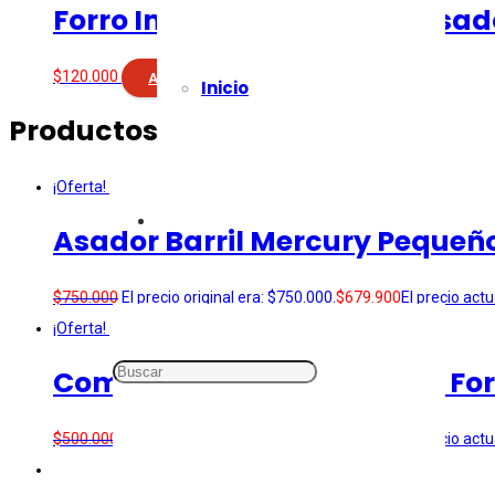
Forro Impermeable para Asad
$
120.000
Añadir al carrito
Inicio
Productos relacionados
¡Oferta!
Asador Barril Mercury Pequeñ
$
750.000
El precio original era: $750.000.
$
679.900
El precio actu
¡Oferta!
Combo – Asador BACO con Forr
$
500.000
El precio original era: $500.000.
$
439.900
El precio actu