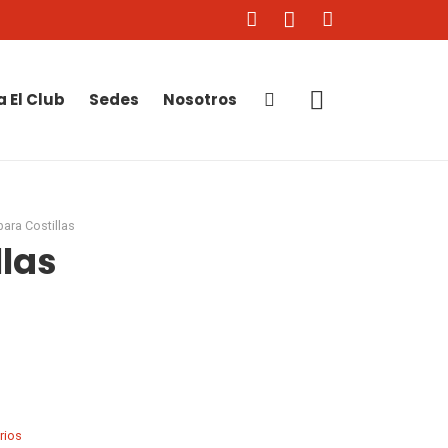
a El Club
Sedes
Nosotros
para Costillas
llas
rios