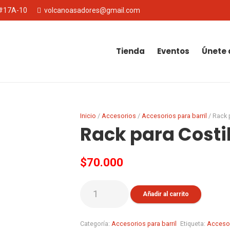
 #17A-10
volcanoasadores@gmail.com
Tienda
Eventos
Únete 
Inicio
/
Accesorios
/
Accesorios para barril
/ Rack 
Rack para Costi
$
70.000
Rack
Añadir al carrito
para
Costillas
Categoría:
Accesorios para barril
Etiqueta:
Acceso