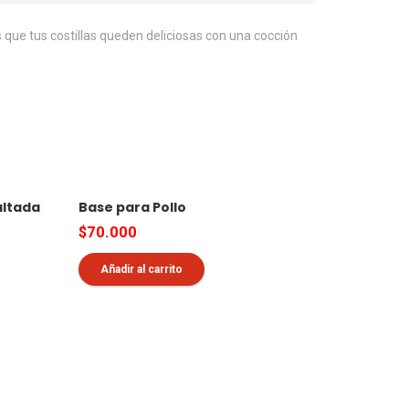
as que tus costillas queden deliciosas con una cocción
altada
Base para Pollo
$
70.000
e
Añadir al carrito
ducto
ne
tiples
iantes.
iones