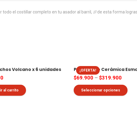
r todo el costillar completo en tu asador al barril, 🍖de esta forma logr
nchos Volcano x 6 unidades
Paellera de Cerámica Esm
¡OFERTA!
00
$
69.900
–
$
319.900
Est
r al carrito
Seleccionar opciones
pro
tie
múl
var
Las
opc