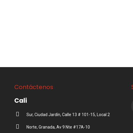
se
pu
eleg
en
la
pág
de
pro
Contáctenos
Cali
Sur, Ciudad Jardín, Calle 13 # 101-15, Local 2
Norte, Granada, Av 9 Nte #17A-10