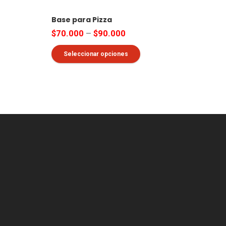
Base para Pizza
$
70.000
–
$
90.000
Este
Seleccionar opciones
producto
tiene
múltiples
variantes.
Las
opciones
se
pueden
elegir
en
la
página