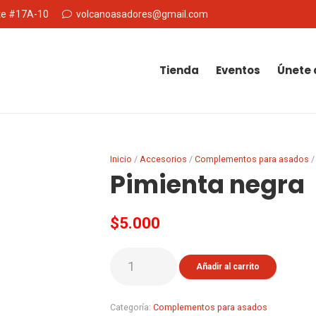
Nte #17A-10
volcanoasadores@gmail.com
Tienda
Eventos
Únete 
Inicio
/
Accesorios
/
Complementos para asados
/
Pimienta negra
$
5.000
Pimienta
Añadir al carrito
negra
cantidad
Categoría:
Complementos para asados