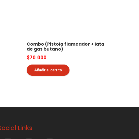
Combo (Pistola flameador + lata
de gas butano)
$
70.000
Añadir al carrito
Social Links