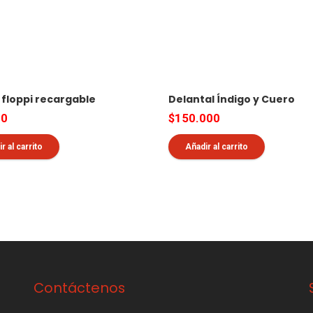
a floppi recargable
Delantal Índigo y Cuero
00
$
150.000
r al carrito
Añadir al carrito
Contáctenos