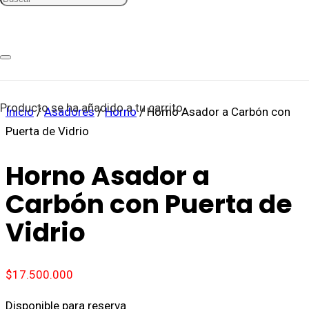
Producto
se ha añadido a tu carrito.
Inicio
/
Asadores
/
Horno
/ Horno Asador a Carbón con
Puerta de Vidrio
Horno Asador a
Carbón con Puerta de
Vidrio
$
17.500.000
Disponible para reserva