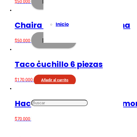
Leer más
$
50.000
Chaira Premium Tramontina
Inicio
Leer más
$
50.000
Taco cuchillo 6 piezas
$
170.000
Añadir al carrito
Hachuela 6″ Ultracorte Tramo
Leer más
$
70.000