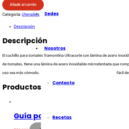
Añadir al carrito
Sedes
Categoría:
Utensilios
Descripción
Descripción
Nosotros
El cuchillo para tomates Tramontina Ultracorte con lámina de acero inoxida
de tomates, tiene una lámina de acero inoxidable microdentada que rompe l
uso sea más cómodo. Es un cuchillo con lámina de cinco pulgadas, fácil de l
Contacto
Productos relacionados
Guía para afilar
Recetas