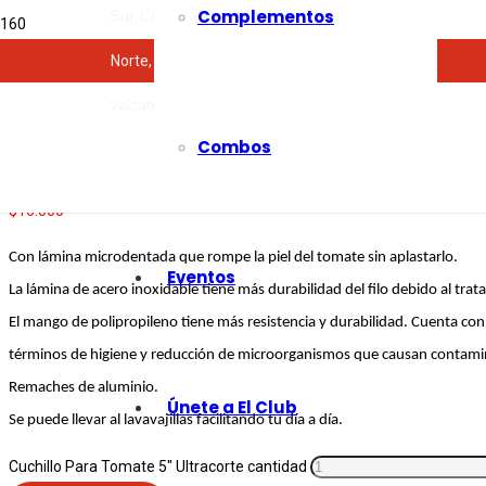
Complementos
Sur, Calle 13 # 101-15
Norte, Granada, Av 9 Nte #17A-10
Inicio
/
Accesorios
/
Utensilios
/ Cuchillo Para Tomate 5″ Ultracorte
volcanoasadores@gmail.com
Cuchillo Para Tomate 5″ 
Combos
$
16.000
Con lámina microdentada que rompe la piel del tomate sin aplastarlo.
Eventos
La lámina de acero inoxidable tiene más durabilidad del filo debido al tra
El mango de polipropileno tiene más resistencia y durabilidad. Cuenta co
términos de higiene y reducción de microorganismos que causan contaminaci
Remaches de aluminio.
Únete a El Club
Se puede llevar al lavavajillas facilitando tu día a día.
Cuchillo Para Tomate 5" Ultracorte cantidad