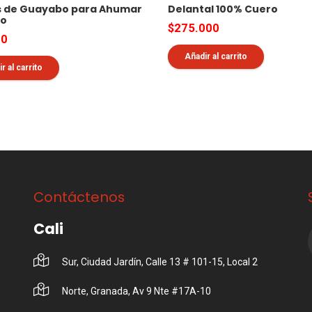
as de Guayabo para Ahumar
Delantal 100% Cuero
no
$
275.000
00
Añadir al carrito
r al carrito
Contáctenos
Cali
Sur, Ciudad Jardín, Calle 13 # 101-15, Local 2
Norte, Granada, Av 9 Nte #17A-10