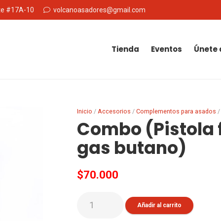
Nte #17A-10
volcanoasadores@gmail.com
Tienda
Eventos
Únete 
Inicio
/
Accesorios
/
Complementos para asados
/
Combo (Pistola 
gas butano)
$
70.000
Combo
Añadir al carrito
(Pistola