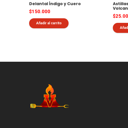
Delantal Índigo y Cuero
Astill
Volca
$
150.000
$
25.0
Añadir al carrito
Añadi