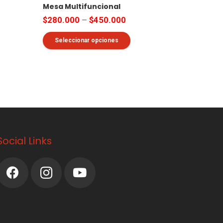
Mesa Multifuncional
$
280.000
–
$
450.000
Este
Seleccionar opciones
producto
tiene
múltiples
variantes.
Las
opciones
se
Social Links
pueden
elegir
en
la
página
de