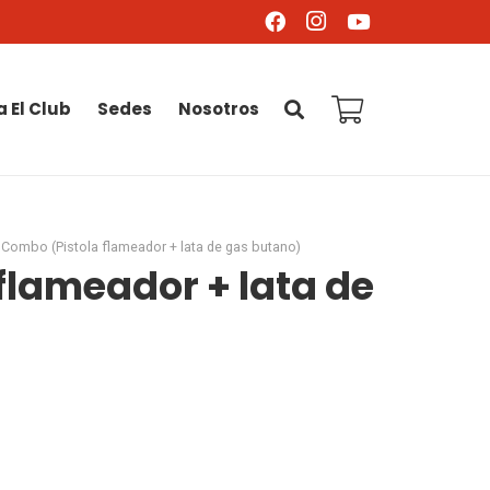
a El Club
Sedes
Nosotros
 Combo (Pistola flameador + lata de gas butano)
flameador + lata de