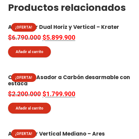
Productos relacionados
Ahumador Dual Horiz y Vertical – Krater
¡OFERTA!
El
El
$
6.790.000
$
5.899.900
precio
precio
Añadir al carrito
original
actual
era:
es:
$6.790.000.
$5.899.900.
Caldera – Asador a Carbón desarmable con
¡OFERTA!
estaca
El
El
$
2.200.000
$
1.799.900
precio
precio
Añadir al carrito
original
actual
era:
es:
$2.200.000.
$1.799.900.
Ahumador Vertical Mediano – Ares
¡OFERTA!