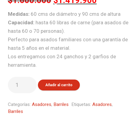
$
1.600.000
$
1.419.900
precio
precio
Medidas:
60 cms de diámetro y 90 cms de altura
original
actual
Capacidad:
hasta 60 libras de carne (para asados de
era:
es:
hasta 60 o 70 personas).
$1.600.000.
$1.419.90
Perfecto para asados familiares con una garantía de
hasta 5 años en el material.
Los entregamos con 24 ganchos y 2 garfios de
herramienta.
Barril
Añadir al carrito
Jupiter
Manijas
Categorías:
Asadores
,
Barriles
Etiquetas:
Asadores
,
Madera
Barriles
cantidad