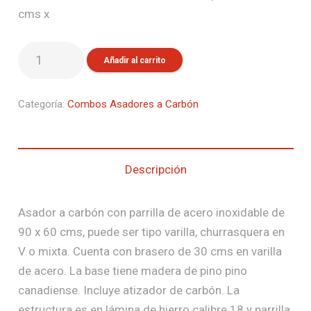
original
actual
cms x
era:
es:
$3.220.000.
$2.799.90
Asador
Añadir al carrito
a
Carbón
Categoría:
Combos Asadores a Carbón
Gaucho
con
Brasero
cantidad
Descripción
Asador a carbón con parrilla de acero inoxidable de
90 x 60 cms, puede ser tipo varilla, churrasquera en
V o mixta. Cuenta con brasero de 30 cms en varilla
de acero. La base tiene madera de pino pino
canadiense. Incluye atizador de carbón. La
estructura es en lámina de hierro calibre 18 y parrilla