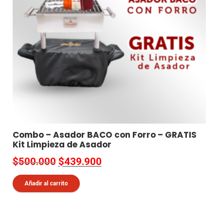
Combo – Asador BACO con Forro – GRATIS
Kit Limpieza de Asador
El
El
$
500.000
$
439.900
precio
precio
Añadir al carrito
original
actual
era:
es:
$500.000.
$439.900.