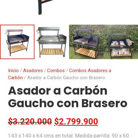
Inicio
/
Asadores
/
Combos
/
Combos Asadores a
Carbón
/ Asador a Carbón Gaucho con Brasero
Asador a Carbón
Gaucho con Brasero
El
El
$
3.220.000
$
2.799.900
precio
precio
143 x 140 x 64 cms en total. Medida parrilla: 90 x 60